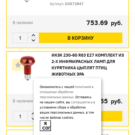
Артикул:
Б0072847
753.69
руб.
В наличии
В КОРЗИНУ
ИКЗК 230-60 R63 E27 КОМПЛЕКТ ИЗ
2-Х ИНФРАКРАСНЫХ ЛАМП ДЛЯ
КУРЯТНИКА ЦЫПЛЯТ ПТИЦ
ЖИВОТНЫХ ЭРА
Артикул:
Б0072848
Ознакомьтесь с нашей
политикой в
отношении обработки
персональных данных
. Оставаясь
493.55
руб.
В наличии
на нашем сайте, вы
соглашаетесь
с
условиями сбора и обработки
ваших персональных данных, в том
В КОРЗИНУ
числе файлов cookies.
Я
СОГЛАСЕН