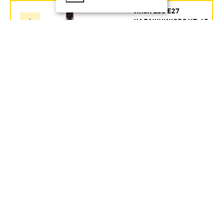
ИКЗК 250 Е27
КАЛАШНИКОВО УП.15
Артикул:
354.35
руб.
В наличии
В КОРЗИНУ
ИКЗК 60ВТ 230-60 R63 ДЛЯ
ОБОГРЕВА ЖИВОТНЫХ И
ОСВЕЩЕНИЯ Е27 ЭРА УП 50
Артикул:
Б0057281
246.1
руб.
В наличии
В КОРЗИНУ