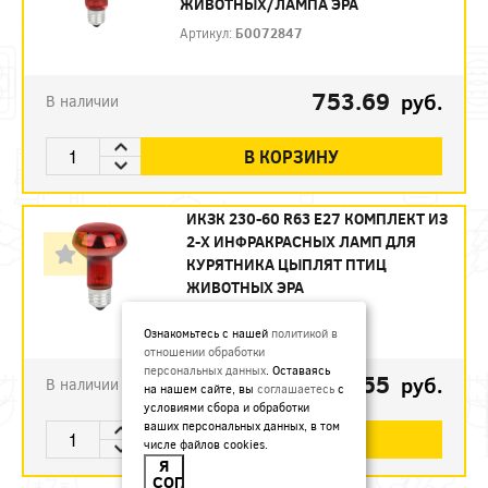
ЖИВОТНЫХ/ЛАМПА ЭРА
Артикул:
Б0072847
753.69
руб.
В наличии
В КОРЗИНУ
ИКЗК 230-60 R63 E27 КОМПЛЕКТ ИЗ
2-Х ИНФРАКРАСНЫХ ЛАМП ДЛЯ
КУРЯТНИКА ЦЫПЛЯТ ПТИЦ
ЖИВОТНЫХ ЭРА
Артикул:
Б0072848
Ознакомьтесь с нашей
политикой в
отношении обработки
персональных данных
. Оставаясь
493.55
руб.
В наличии
на нашем сайте, вы
соглашаетесь
с
условиями сбора и обработки
ваших персональных данных, в том
В КОРЗИНУ
числе файлов cookies.
Я
СОГЛАСЕН