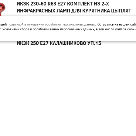
ИКЗК 230-60 R63 E27 КОМПЛЕКТ ИЗ 2-Х
ИНФРАКРАСНЫХ ЛАМП ДЛЯ КУРЯТНИКА ЦЫПЛЯТ
ПТИЦ ЖИВОТНЫХ ЭРА
нашей
политикой в отношении обработки персональных данных
. Оставаясь на нашем сай
Артикул:
Б0072848
с условиями сбора и обработки ваших персональных данных, в том числе файлов cooki
ИКЗК 250 Е27 КАЛАШНИКОВО УП.15
Артикул:
ИКЗК 60ВТ 230-60 R63 ДЛЯ ОБОГРЕВА
ЖИВОТНЫХ И ОСВЕЩЕНИЯ Е27 ЭРА УП 50
Артикул:
Б0057281
КГ-JC 12V G4 20W 280LM ЭРА
Артикул:
C0027369