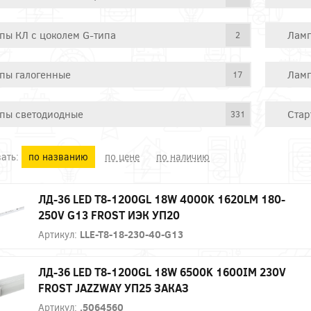
пы КЛ с цоколем G-типа
Ламп
2
пы галогенные
Ламп
17
пы светодиодные
Стар
331
ать:
по названию
по цене
по наличию
ЛД-36 LED Т8-1200GL 18W 4000K 1620LM 180-
250V G13 FROST ИЭК УП20
Артикул:
LLE-T8-18-230-40-G13
ЛД-36 LED Т8-1200GL 18W 6500K 1600IM 230V
FROST JAZZWAY УП25 ЗАКАЗ
Артикул:
.5064560