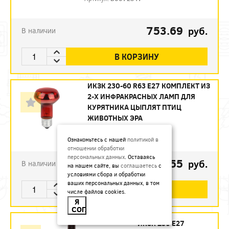
753.69
руб.
В наличии
В КОРЗИНУ
ИКЗК 230-60 R63 E27 КОМПЛЕКТ ИЗ
2-Х ИНФРАКРАСНЫХ ЛАМП ДЛЯ
КУРЯТНИКА ЦЫПЛЯТ ПТИЦ
ЖИВОТНЫХ ЭРА
Артикул:
Б0072848
Ознакомьтесь с нашей
политикой в
отношении обработки
персональных данных
. Оставаясь
493.55
руб.
В наличии
на нашем сайте, вы
соглашаетесь
с
условиями сбора и обработки
ваших персональных данных, в том
В КОРЗИНУ
числе файлов cookies.
Я
СОГЛАСЕН
ИКЗК 250 Е27