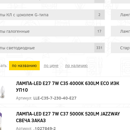
пы КЛ с цоколем G-типа
Ламп
2
пы галогенные
Ламп
17
пы светодиодные
Стар
331
ать:
по названию
по цене
по наличию
ЛАМПА-LED E27 7W C35 4000K 630LM ECO ИЭК
УП10
Артикул:
LLE-C35-7-230-40-E27
ЛАМПА-LED E27 7W C37 5000K 520LM JAZZWAY
СВЕЧА ЗАКАЗ
Артикул:
.1027849-2