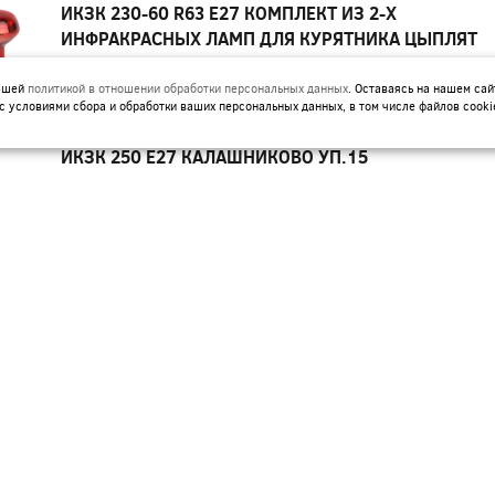
ИКЗК 230-60 R63 E27 КОМПЛЕКТ ИЗ 2-Х
ИНФРАКРАСНЫХ ЛАМП ДЛЯ КУРЯТНИКА ЦЫПЛЯТ
ПТИЦ ЖИВОТНЫХ ЭРА
нашей
политикой в отношении обработки персональных данных
. Оставаясь на нашем сай
Артикул:
Б0072848
с условиями сбора и обработки ваших персональных данных, в том числе файлов cooki
ИКЗК 250 Е27 КАЛАШНИКОВО УП.15
Артикул:
ИКЗК 60ВТ 230-60 R63 ДЛЯ ОБОГРЕВА
ЖИВОТНЫХ И ОСВЕЩЕНИЯ Е27 ЭРА УП 50
Артикул:
Б0057281
КГ-JC 12V G4 20W 280LM ЭРА
Артикул:
C0027369