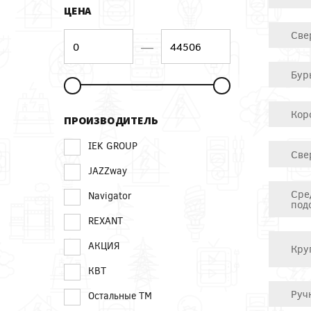
ЦЕНА
Све
—
Бур
Кор
ПРОИЗВОДИТЕЛЬ
IEK GROUP
Све
JAZZway
Сре
Navigator
под
REXANT
АКЦИЯ
Кру
КВТ
Руч
Остальные ТМ