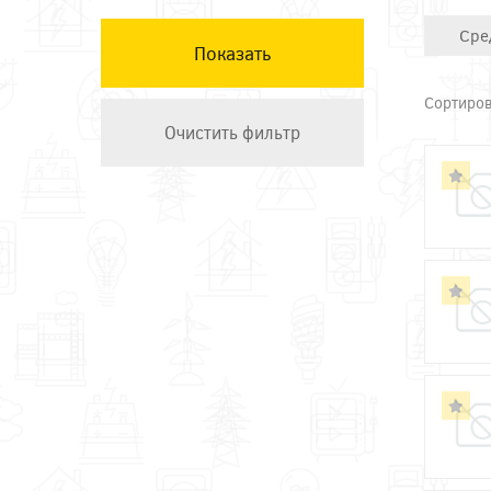
Техэнерго
Сре
Сортиров