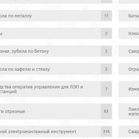
рла по металлу
Биты
17
ы
Ключ
2
онки, зубила по бетону
Свер
2
рла по кафелю и стеклу
Огра
2
дства оператив управления для ЛЭП и
Изме
7
станций
Паял
ги отрезные
63
мате
ной электромонтажный инструмент
Свар
316