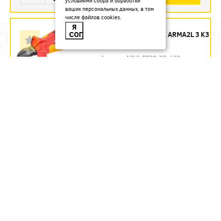
условиями сбора и обработки
ваших персональных данных, в том
числе файлов cookies.
БОКОРЕЗЫ 160 ММ
Я
СОГЛАСЕН
ДИЭЛЕКТРИЧЕСКИЕ ARMA2L 3 K3
IEK - ЗАКАЗ
Артикул:
A2L3-PC20-K3-160
1435.54
руб.
Под заказ
В КОРЗИНУ
БОКОРЕЗЫ 160 ММ
ДИЭЛЕКТРИЧЕСКИЕ ДО 1000 В
REXANT
Артикул:
12-4614-3
580.71
руб.
В наличии