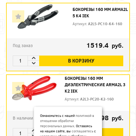
БОКОРЕЗЫ 160 ММ ARMA2L
5 K4 IEK
Артикул:
A2L5-PC10-K4-160
1519.4
руб.
Под заказ
В КОРЗИНУ
БОКОРЕЗЫ 160 ММ
ДИЭЛЕКТРИЧЕСКИЕ ARMA2L 3
K2 IEK
Артикул:
A2L3-PC20-K2-160
792.98
Ознакомьтесь с нашей
политикой в
руб.
В наличии
отношении обработки
персональных данных
. Оставаясь
на нашем сайте, вы
соглашаетесь
с
В КОРЗИНУ