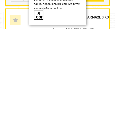
ваших персональных данных, в том
числе файлов cookies.
БОКОРЕЗЫ 160 ММ
Я
СОГЛАСЕН
ДИЭЛЕКТРИЧЕСКИЕ ARMA2L 3 K3
IEK - ЗАКАЗ
Артикул:
A2L3-PC20-K3-160
1435.54
руб.
Под заказ
В КОРЗИНУ
БОКОРЕЗЫ 160 ММ
ДИЭЛЕКТРИЧЕСКИЕ ДО 1000 В
REXANT
Артикул:
12-4614-3
580.71
руб.
В наличии