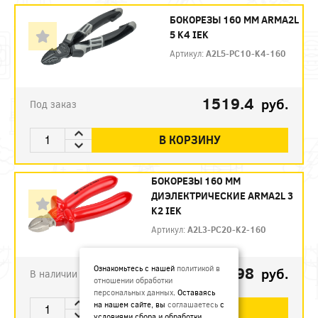
БОКОРЕЗЫ 160 ММ ARMA2L
5 K4 IEK
Артикул:
A2L5-PC10-K4-160
1519.4
руб.
Под заказ
В КОРЗИНУ
БОКОРЕЗЫ 160 ММ
ДИЭЛЕКТРИЧЕСКИЕ ARMA2L 3
K2 IEK
Артикул:
A2L3-PC20-K2-160
792.98
Ознакомьтесь с нашей
политикой в
руб.
В наличии
отношении обработки
персональных данных
. Оставаясь
на нашем сайте, вы
соглашаетесь
с
В КОРЗИНУ
условиями сбора и обработки