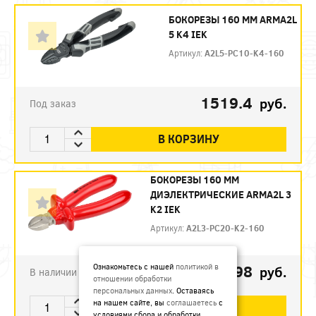
БОКОРЕЗЫ 160 ММ ARMA2L
5 K4 IEK
Артикул:
A2L5-PC10-K4-160
1519.4
руб.
Под заказ
В КОРЗИНУ
БОКОРЕЗЫ 160 ММ
ДИЭЛЕКТРИЧЕСКИЕ ARMA2L 3
K2 IEK
Артикул:
A2L3-PC20-K2-160
792.98
Ознакомьтесь с нашей
политикой в
руб.
В наличии
отношении обработки
персональных данных
. Оставаясь
на нашем сайте, вы
соглашаетесь
с
В КОРЗИНУ
условиями сбора и обработки