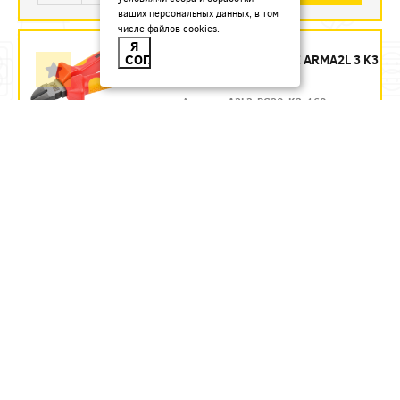
ваших персональных данных, в том
числе файлов cookies.
БОКОРЕЗЫ 160 ММ
Я
СОГЛАСЕН
ДИЭЛЕКТРИЧЕСКИЕ ARMA2L 3 K3
IEK - ЗАКАЗ
Артикул:
A2L3-PC20-K3-160
1435.54
руб.
Под заказ
В КОРЗИНУ
БОКОРЕЗЫ 160 ММ
ДИЭЛЕКТРИЧЕСКИЕ ДО 1000 В
REXANT
Артикул:
12-4614-3
580.71
руб.
В наличии