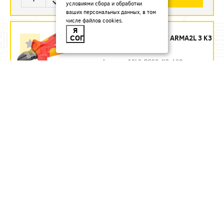
условиями сбора и обработки
ваших персональных данных, в том
числе файлов cookies.
БОКОРЕЗЫ 160 ММ
Я
СОГЛАСЕН
ДИЭЛЕКТРИЧЕСКИЕ ARMA2L 3 K3
IEK - ЗАКАЗ
Артикул:
A2L3-PC20-K3-160
1435.54
руб.
Под заказ
В КОРЗИНУ
БОКОРЕЗЫ 160 ММ
ДИЭЛЕКТРИЧЕСКИЕ ДО 1000 В
REXANT
Артикул:
12-4614-3
580.71
руб.
В наличии