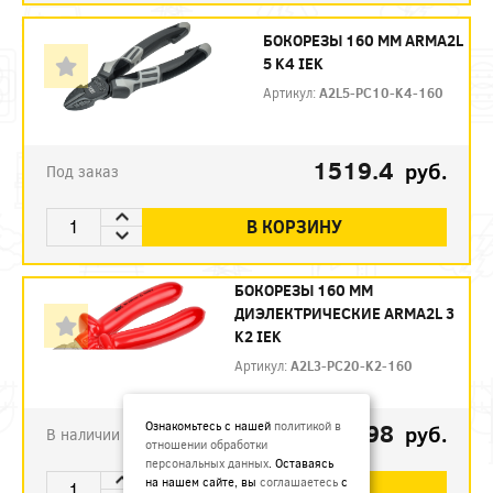
БОКОРЕЗЫ 160 ММ ARMA2L
5 K4 IEK
Артикул:
A2L5-PC10-K4-160
1519.4
руб.
Под заказ
В КОРЗИНУ
БОКОРЕЗЫ 160 ММ
ДИЭЛЕКТРИЧЕСКИЕ ARMA2L 3
K2 IEK
Артикул:
A2L3-PC20-K2-160
792.98
Ознакомьтесь с нашей
политикой в
руб.
В наличии
отношении обработки
персональных данных
. Оставаясь
на нашем сайте, вы
соглашаетесь
с
В КОРЗИНУ