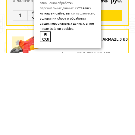
руб.
В наличии
отношении обработки
персональных данных
. Оставаясь
на нашем сайте, вы
соглашаетесь
с
В КОРЗИНУ
условиями сбора и обработки
ваших персональных данных, в том
числе файлов cookies.
БОКОРЕЗЫ 160 ММ
Я
СОГЛАСЕН
ДИЭЛЕКТРИЧЕСКИЕ ARMA2L 3 K3
IEK - ЗАКАЗ
Артикул:
A2L3-PC20-K3-160
1435.54
руб.
Под заказ
В КОРЗИНУ
БОКОРЕЗЫ 160 ММ
ДИЭЛЕКТРИЧЕСКИЕ ДО 1000 В
REXANT
Артикул:
12-4614-3