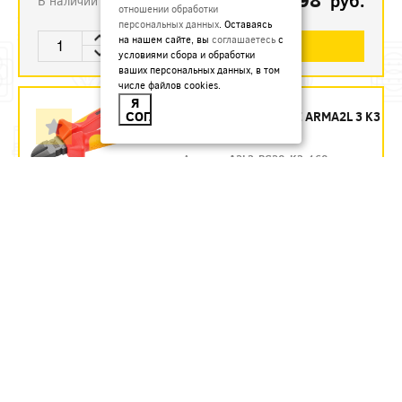
руб.
В наличии
отношении обработки
персональных данных
. Оставаясь
на нашем сайте, вы
соглашаетесь
с
В КОРЗИНУ
условиями сбора и обработки
ваших персональных данных, в том
числе файлов cookies.
БОКОРЕЗЫ 160 ММ
Я
СОГЛАСЕН
ДИЭЛЕКТРИЧЕСКИЕ ARMA2L 3 K3
IEK - ЗАКАЗ
Артикул:
A2L3-PC20-K3-160
1435.54
руб.
Под заказ
В КОРЗИНУ
БОКОРЕЗЫ 160 ММ
ДИЭЛЕКТРИЧЕСКИЕ ДО 1000 В
REXANT
Артикул:
12-4614-3