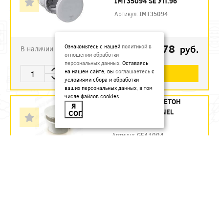
IMT35094 SE УП.96
Артикул:
IMT35094
87.78
Ознакомьтесь с нашей
политикой в
руб.
В наличии
отношении обработки
персональных данных
. Оставаясь
на нашем сайте, вы
соглашаетесь
с
В КОРЗИНУ
условиями сбора и обработки
ваших персональных данных, в том
числе файлов cookies.
КОР 80Х40 СУ БЕТОН
Я
GE41004 GREENEL
СОГЛАСЕН
УП.175ШТ
Артикул:
GE41004
26.1
руб.
В наличии
В КОРЗИНУ
КОР 80Х40 СУ БЕТОН