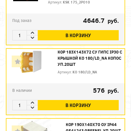
Артикул:
KSK 175_2PO10
4646.7
руб.
Под заказ
В КОРЗИНУ
КОР 183Х143Х72 СУ ГИПС IP30 С
КРЫШКОЙ KO 180/LD_NA КОПОС
УП.20ШТ
Артикул:
KO 180/LD_NA
576
руб.
В наличии
В КОРЗИНУ
КОР 190Х140Х70 ОУ IP44
GE41243 GREENEL УП.20ШТ