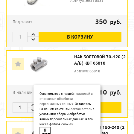
Артикул:
zeta10527
350
руб.
Под заказ
В КОРЗИНУ
НАК БОЛТОВОЙ 70-120 (2
А/Б) КВТ 65818
Артикул:
65818
510
руб.
В наличии
Ознакомьтесь с нашей
политикой в
отношении обработки
персональных данных
. Оставаясь
В КОРЗИНУ
на нашем сайте, вы
соглашаетесь
с
условиями сбора и обработки
ваших персональных данных, в том
числе файлов cookies.
НАК БОЛТОВОЙ 150-240 (2
Я
А/Б) ЗЭТА УП.1/92