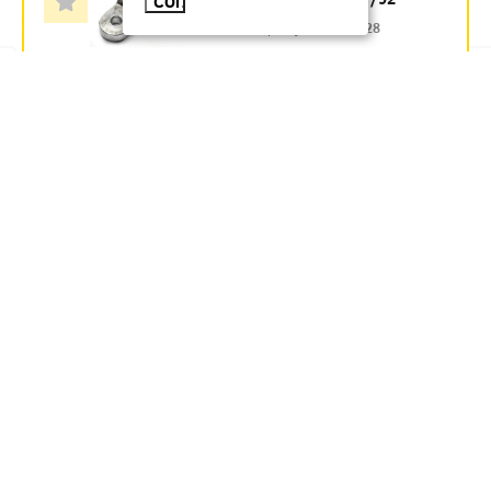
СОГЛАСЕН
Артикул:
zeta10528
565
руб.
В наличии
В КОРЗИНУ
НАК БОЛТОВОЙ НК 35-50
35КВ IEK - ЗАКАЗ
Артикул:
UNK-50-25-50-35KV-S
513.64
руб.
Под заказ
В КОРЗИНУ