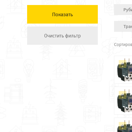
КЭАЗ
Руб
Остальные ТМ
Техэнерго
Тра
Сортиров