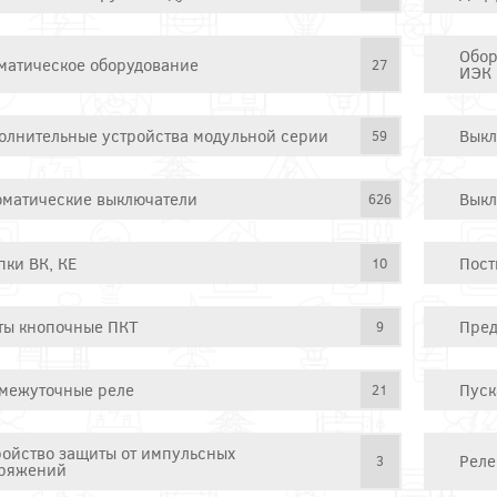
Обор
матическое оборудование
27
ИЭК
олнительные устройства модульной серии
Выкл
59
оматические выключатели
Выкл
626
пки ВК, КЕ
Пост
10
ты кнопочные ПКТ
Пред
9
межуточные реле
Пуск
21
ройство защиты от импульсных
Реле
3
ряжений