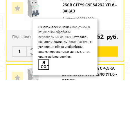
230В CITY9 C9F34232 УП.6 -
ЗАКАЗ
Артикул:
C9F34232
Ознакомьтесь с нашей
политикой в
отношении обработки
1123.62
руб.
Под заказ
персональных данных
. Оставаясь
на нашем сайте, вы
соглашаетесь
с
условиями сбора и обработки
В КОРЗИНУ
ваших персональных данных, в том
числе файлов cookies.
Я
СОГЛАСЕН
АВТ. ВЫКЛ. 2П 40А С 4,5КА
230В CITY9 C9F34240 УП.6 -
ЗАКАЗ
Артикул:
C9F34240
1215.12
руб.
Под заказ
В КОРЗИНУ