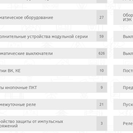
Обор
матическое оборудование
27
ИЭК
олнительные устройства модульной серии
Выкл
59
оматические выключатели
Выкл
626
пки ВК, КЕ
Пост
10
ты кнопочные ПКТ
Пред
9
межуточные реле
Пуск
21
ройство защиты от импульсных
Реле
3
ряжений