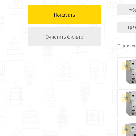
КЭАЗ
Руб
Остальные ТМ
Техэнерго
Тра
Сортиров