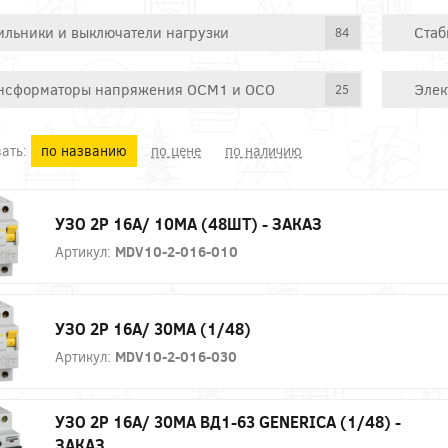
ильники и выключатели нагрузки
Стаб
84
нсформаторы напряжения ОСМ1 и ОСО
Элек
25
ать:
по названию
по цене
по наличию
УЗО 2P 16А/ 10МА (48ШТ) - ЗАКАЗ
Артикул:
MDV10-2-016-010
УЗО 2P 16А/ 30МА (1/48)
Артикул:
MDV10-2-016-030
УЗО 2P 16А/ 30МА ВД1-63 GENERICA (1/48) -
ЗАКАЗ