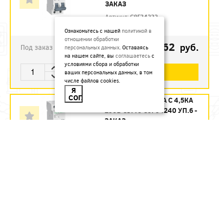
ЗАКАЗ
Артикул:
C9F34232
Ознакомьтесь с нашей
политикой в
отношении обработки
1123.62
руб.
Под заказ
персональных данных
. Оставаясь
на нашем сайте, вы
соглашаетесь
с
условиями сбора и обработки
В КОРЗИНУ
ваших персональных данных, в том
числе файлов cookies.
Я
СОГЛАСЕН
АВТ. ВЫКЛ. 2П 40А С 4,5КА
230В CITY9 C9F34240 УП.6 -
ЗАКАЗ
Артикул:
C9F34240
1215.12
руб.
Под заказ
В КОРЗИНУ