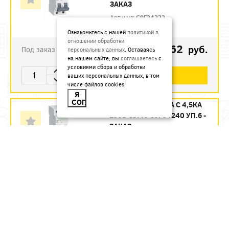
ЗАКАЗ
Артикул:
C9F34232
Ознакомьтесь с нашей
политикой в
отношении обработки
1123.62
руб.
Под заказ
персональных данных
. Оставаясь
на нашем сайте, вы
соглашаетесь
с
условиями сбора и обработки
В КОРЗИНУ
ваших персональных данных, в том
числе файлов cookies.
Я
СОГЛАСЕН
АВТ. ВЫКЛ. 2П 40А С 4,5КА
230В CITY9 C9F34240 УП.6 -
ЗАКАЗ
Артикул:
C9F34240
1215.12
руб.
Под заказ
В КОРЗИНУ