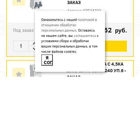
ЗАКАЗ
Артикул:
C9F34232
Ознакомьтесь с нашей
политикой в
отношении обработки
1123.62
руб.
Под заказ
персональных данных
. Оставаясь
на нашем сайте, вы
соглашаетесь
с
условиями сбора и обработки
В КОРЗИНУ
ваших персональных данных, в том
числе файлов cookies.
Я
СОГЛАСЕН
АВТ. ВЫКЛ. 2П 40А С 4,5КА
230В CITY9 C9F34240 УП.6 -
ЗАКАЗ
Артикул:
C9F34240
1215.12
руб.
Под заказ
В КОРЗИНУ