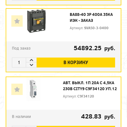
ВА88-40 3P 400А 35КА
ИЭК - ЗАКАЗ
Артикул:
SVA50-3-0400
54892.25
руб.
Под заказ
В КОРЗИНУ
АВТ. ВЫКЛ. 1П 20А С 4,5КА
230В CITY9 C9F34120 УП.12
Артикул:
C9F34120
428.83
руб.
В наличии