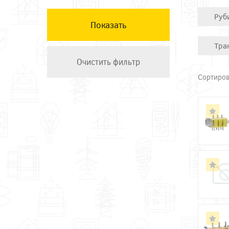
КЭАЗ
Руб
Остальные ТМ
Техэнерго
Тра
Сортиров