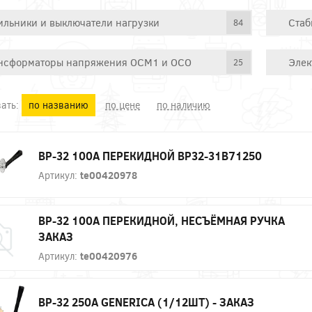
ильники и выключатели нагрузки
Стаб
84
нсформаторы напряжения ОСМ1 и ОСО
Элек
25
ать:
по названию
по цене
по наличию
ВР-32 100А ПЕРЕКИДНОЙ ВР32-31В71250
Артикул:
te00420978
ВР-32 100А ПЕРЕКИДНОЙ, НЕСЪЁМНАЯ РУЧКА
ЗАКАЗ
Артикул:
te00420976
ВР-32 250А GENERICA (1/12ШТ) - ЗАКАЗ