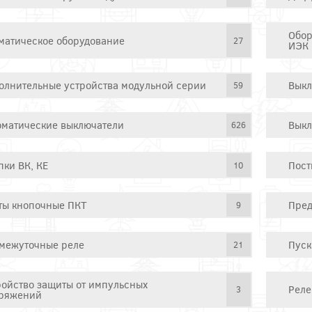
Обор
матическое оборудование
27
ИЭК
олнительные устройства модульной серии
Выкл
59
оматические выключатели
Выкл
626
пки ВК, КЕ
Пост
10
ты кнопочные ПКТ
Пред
9
межуточные реле
Пуск
21
ройство защиты от импульсных
Реле
3
ряжений