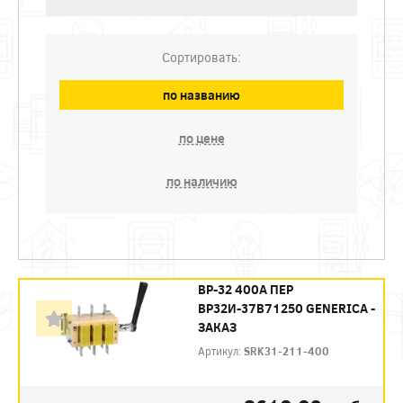
Сортировать:
по названию
по цене
по наличию
ВР-32 400А ПЕР
ВР32И-37В71250 GENERICA -
ЗАКАЗ
Артикул:
SRK31-211-400