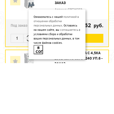
ЗАКАЗ
Артикул:
C9F34232
Ознакомьтесь с нашей
политикой в
отношении обработки
1123.62
руб.
Под заказ
персональных данных
. Оставаясь
на нашем сайте, вы
соглашаетесь
с
условиями сбора и обработки
В КОРЗИНУ
ваших персональных данных, в том
числе файлов cookies.
Я
СОГЛАСЕН
АВТ. ВЫКЛ. 2П 40А С 4,5КА
230В CITY9 C9F34240 УП.6 -
ЗАКАЗ
Артикул:
C9F34240
1215.12
руб.
Под заказ
В КОРЗИНУ