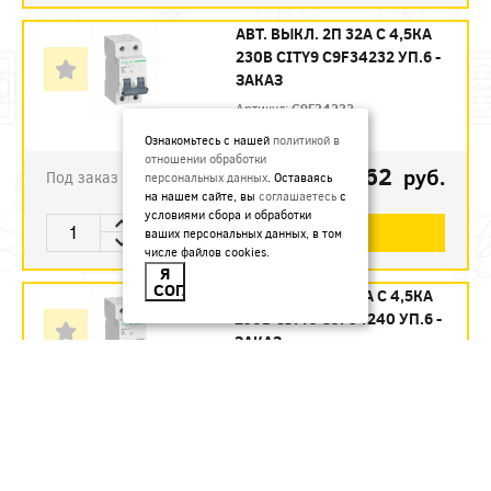
АВТ. ВЫКЛ. 2П 32А С 4,5КА
230В CITY9 C9F34232 УП.6 -
ЗАКАЗ
Артикул:
C9F34232
Ознакомьтесь с нашей
политикой в
отношении обработки
1123.62
руб.
Под заказ
персональных данных
. Оставаясь
на нашем сайте, вы
соглашаетесь
с
условиями сбора и обработки
В КОРЗИНУ
ваших персональных данных, в том
числе файлов cookies.
Я
СОГЛАСЕН
АВТ. ВЫКЛ. 2П 40А С 4,5КА
230В CITY9 C9F34240 УП.6 -
ЗАКАЗ
Артикул:
C9F34240
1215.12
руб.
Под заказ