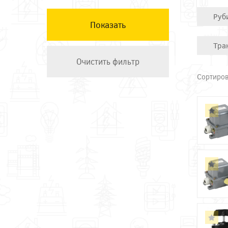
КЭАЗ
Руб
Остальные ТМ
Техэнерго
Тра
Сортиров