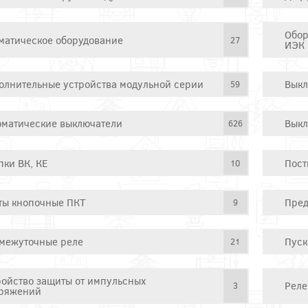
Обор
матическое оборудование
27
ИЭК
олнительные устройства модульной серии
Выкл
59
оматические выключатели
Выкл
626
пки ВК, КЕ
Пост
10
ты кнопочные ПКТ
Пред
9
межуточные реле
Пуск
21
ройство защиты от импульсных
Реле
3
ряжений