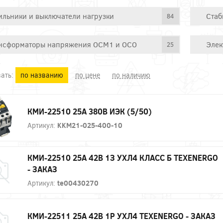
ильники и выключатели нагрузки
Стаб
84
нсформаторы напряжения ОСМ1 и ОСО
Элек
25
ать:
по названию
по цене
по наличию
КМИ-22510 25А 380В ИЭК (5/50)
Артикул:
KKM21-025-400-10
КМИ-22510 25А 42В 1З УХЛ4 КЛАСС Б ТЕXENERGO
- ЗАКАЗ
Артикул:
te00430270
КМИ-22511 25А 42В 1Р УХЛ4 ТЕXENERGO - ЗАКАЗ