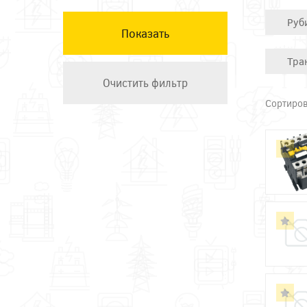
КЭАЗ
Руб
Остальные ТМ
Техэнерго
Тра
Сортиров