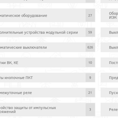
Обор
матическое оборудование
27
ИЭК
олнительные устройства модульной серии
Выкл
59
оматические выключатели
Выкл
626
пки ВК, КЕ
Пост
10
ты кнопочные ПКТ
Пред
9
межуточные реле
Пуск
21
ройство защиты от импульсных
Реле
3
ряжений