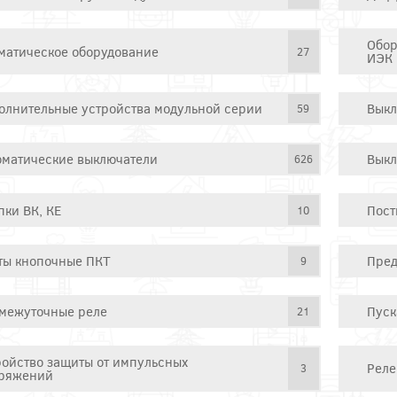
Обор
матическое оборудование
27
ИЭК
олнительные устройства модульной серии
Выкл
59
оматические выключатели
Выкл
626
пки ВК, КЕ
Пост
10
ты кнопочные ПКТ
Пред
9
межуточные реле
Пуск
21
ройство защиты от импульсных
Реле
3
ряжений