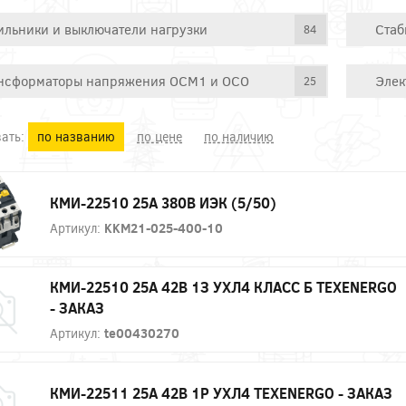
ильники и выключатели нагрузки
Стаб
84
нсформаторы напряжения ОСМ1 и ОСО
Элек
25
ать:
по названию
по цене
по наличию
КМИ-22510 25А 380В ИЭК (5/50)
Артикул:
KKM21-025-400-10
КМИ-22510 25А 42В 1З УХЛ4 КЛАСС Б ТЕXENERGO
- ЗАКАЗ
Артикул:
te00430270
КМИ-22511 25А 42В 1Р УХЛ4 ТЕXENERGO - ЗАКАЗ