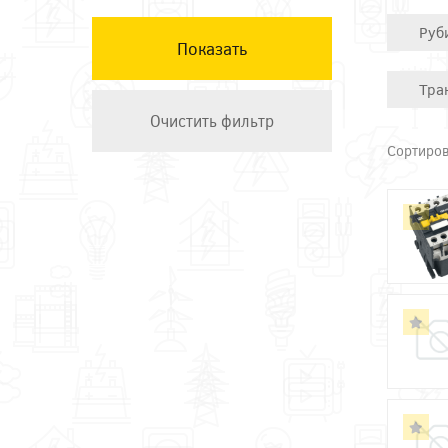
КЭАЗ
Руб
Остальные ТМ
Техэнерго
Тра
Сортиров