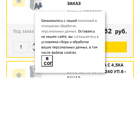
ЗАКАЗ
Артикул:
C9F34232
Ознакомьтесь с нашей
политикой в
отношении обработки
1123.62
руб.
Под заказ
персональных данных
. Оставаясь
на нашем сайте, вы
соглашаетесь
с
условиями сбора и обработки
В КОРЗИНУ
ваших персональных данных, в том
числе файлов cookies.
Я
СОГЛАСЕН
АВТ. ВЫКЛ. 2П 40А С 4,5КА
230В CITY9 C9F34240 УП.6 -
ЗАКАЗ
Артикул:
C9F34240
1215.12
руб.
Под заказ
В КОРЗИНУ