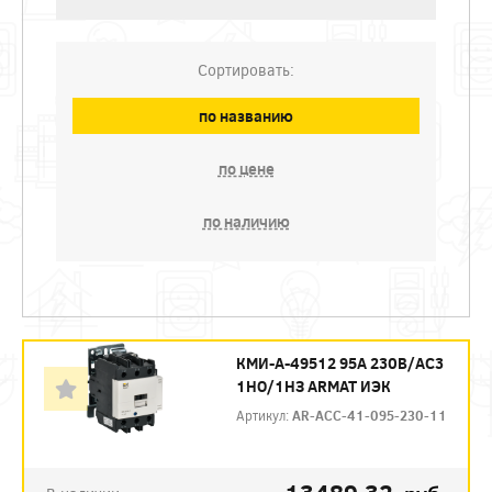
Сортировать:
по названию
по цене
по наличию
КМИ-А-49512 95А 230В/АС3
1НО/1НЗ ARMAT ИЭК
Артикул:
AR-ACC-41-095-230-11