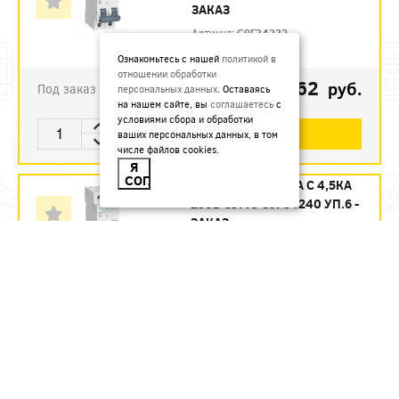
ЗАКАЗ
Артикул:
C9F34232
Ознакомьтесь с нашей
политикой в
отношении обработки
1123.62
руб.
Под заказ
персональных данных
. Оставаясь
на нашем сайте, вы
соглашаетесь
с
условиями сбора и обработки
В КОРЗИНУ
ваших персональных данных, в том
числе файлов cookies.
Я
СОГЛАСЕН
АВТ. ВЫКЛ. 2П 40А С 4,5КА
230В CITY9 C9F34240 УП.6 -
ЗАКАЗ
Артикул:
C9F34240
1215.12
руб.
Под заказ
В КОРЗИНУ