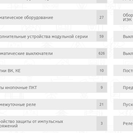
Обор
матическое оборудование
27
ИЭК
олнительные устройства модульной серии
Выкл
59
оматические выключатели
Выкл
626
пки ВК, КЕ
Пост
10
ты кнопочные ПКТ
Пред
9
межуточные реле
Пуск
21
ройство защиты от импульсных
Реле
3
ряжений