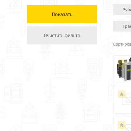
КЭАЗ
Руб
Остальные ТМ
Техэнерго
Тра
Сортиров