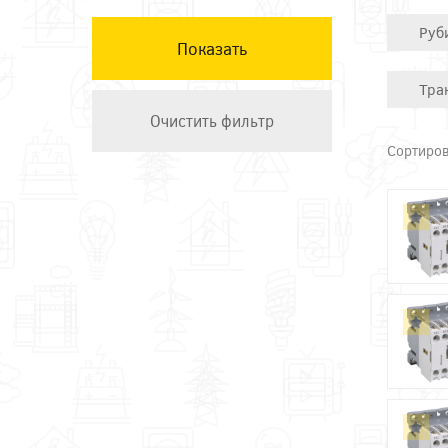
КЭАЗ
Руб
Остальные ТМ
Техэнерго
Тра
Сортиров