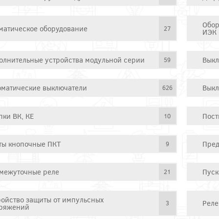
Обор
матическое оборудование
27
ИЭК
олнительные устройства модульной серии
Выкл
59
оматические выключатели
Выкл
626
пки ВК, КЕ
Пост
10
ты кнопочные ПКТ
Пред
9
межуточные реле
Пуск
21
ройство защиты от импульсных
Реле
3
ряжений