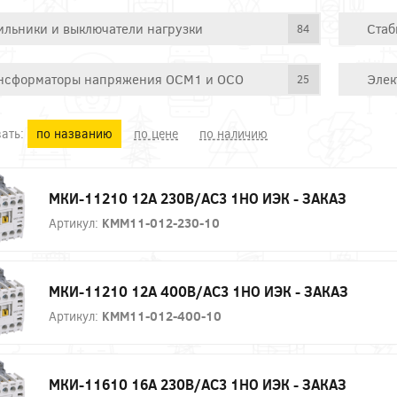
ильники и выключатели нагрузки
Стаб
84
нсформаторы напряжения ОСМ1 и ОСО
Элек
25
ать:
по названию
по цене
по наличию
МКИ-11210 12А 230В/АС3 1НО ИЭК - ЗАКАЗ
Артикул:
KMM11-012-230-10
МКИ-11210 12А 400В/АС3 1НО ИЭК - ЗАКАЗ
Артикул:
KMM11-012-400-10
МКИ-11610 16А 230В/АС3 1НО ИЭК - ЗАКАЗ