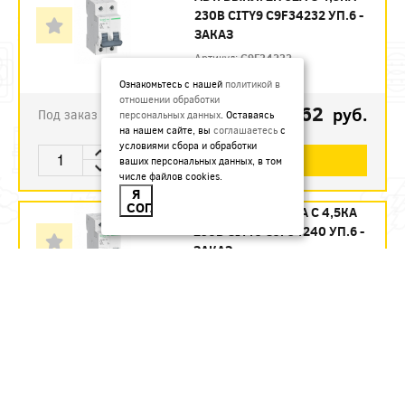
230В CITY9 C9F34232 УП.6 -
ЗАКАЗ
Артикул:
C9F34232
Ознакомьтесь с нашей
политикой в
отношении обработки
1123.62
руб.
Под заказ
персональных данных
. Оставаясь
на нашем сайте, вы
соглашаетесь
с
условиями сбора и обработки
В КОРЗИНУ
ваших персональных данных, в том
числе файлов cookies.
Я
СОГЛАСЕН
АВТ. ВЫКЛ. 2П 40А С 4,5КА
230В CITY9 C9F34240 УП.6 -
ЗАКАЗ
Артикул:
C9F34240
1215.12
руб.
Под заказ
В КОРЗИНУ