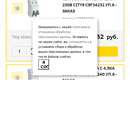
230В CITY9 C9F34232 УП.6 -
ЗАКАЗ
Артикул:
C9F34232
Ознакомьтесь с нашей
политикой в
отношении обработки
1123.62
руб.
Под заказ
персональных данных
. Оставаясь
на нашем сайте, вы
соглашаетесь
с
условиями сбора и обработки
В КОРЗИНУ
ваших персональных данных, в том
числе файлов cookies.
Я
СОГЛАСЕН
АВТ. ВЫКЛ. 2П 40А С 4,5КА
230В CITY9 C9F34240 УП.6 -
ЗАКАЗ
Артикул:
C9F34240
1215.12
руб.
Под заказ
В КОРЗИНУ