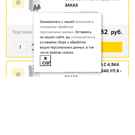
ЗАКАЗ
Артикул:
C9F34232
Ознакомьтесь с нашей
политикой в
отношении обработки
1123.62
руб.
Под заказ
персональных данных
. Оставаясь
на нашем сайте, вы
соглашаетесь
с
условиями сбора и обработки
В КОРЗИНУ
ваших персональных данных, в том
числе файлов cookies.
Я
СОГЛАСЕН
АВТ. ВЫКЛ. 2П 40А С 4,5КА
230В CITY9 C9F34240 УП.6 -
ЗАКАЗ
Артикул:
C9F34240
1215.12
руб.
Под заказ
В КОРЗИНУ