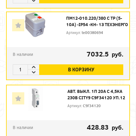
ПМ12-010.220/380 С ТР (5-
10А) -IP54 -КН- 1З ТЕХЭНЕРГО
Артикул:
te00380694
7032.5
руб.
В наличии
В КОРЗИНУ
АВТ. ВЫКЛ. 1П 20А С 4,5КА
230В CITY9 C9F34120 УП.12
Артикул:
C9F34120
428.83
руб.
В наличии