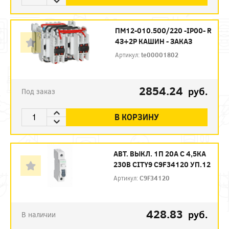
ПМ12-010.500/220 -IP00- R
4З+2Р КАШИН - ЗАКАЗ
Артикул:
te00001802
2854.24
руб.
Под заказ
В КОРЗИНУ
АВТ. ВЫКЛ. 1П 20А С 4,5КА
230В CITY9 C9F34120 УП.12
Артикул:
C9F34120
428.83
руб.
В наличии