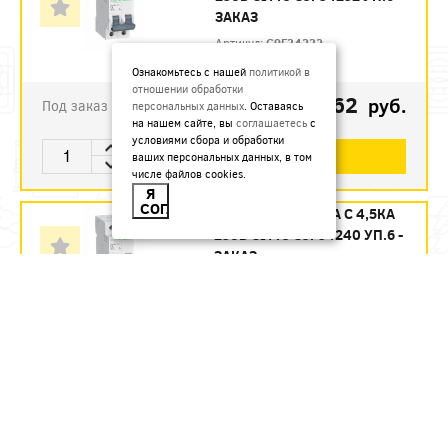
ЗАКАЗ
Артикул:
C9F34232
Ознакомьтесь с нашей
политикой в
отношении обработки
1123.62
руб.
Под заказ
персональных данных
. Оставаясь
на нашем сайте, вы
соглашаетесь
с
условиями сбора и обработки
В КОРЗИНУ
ваших персональных данных, в том
числе файлов cookies.
Я
СОГЛАСЕН
АВТ. ВЫКЛ. 2П 40А С 4,5КА
230В CITY9 C9F34240 УП.6 -
ЗАКАЗ
Артикул:
C9F34240
1215.12
руб.
Под заказ
В КОРЗИНУ