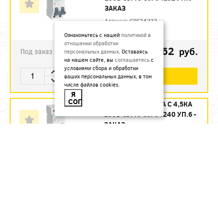
ЗАКАЗ
Артикул:
C9F34232
Ознакомьтесь с нашей
политикой в
отношении обработки
1123.62
руб.
Под заказ
персональных данных
. Оставаясь
на нашем сайте, вы
соглашаетесь
с
условиями сбора и обработки
В КОРЗИНУ
ваших персональных данных, в том
числе файлов cookies.
Я
СОГЛАСЕН
АВТ. ВЫКЛ. 2П 40А С 4,5КА
230В CITY9 C9F34240 УП.6 -
ЗАКАЗ
Артикул:
C9F34240
1215.12
руб.
Под заказ
В КОРЗИНУ