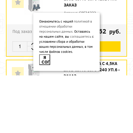
ЗАКАЗ
Артикул:
C9F34232
Ознакомьтесь с нашей
политикой в
отношении обработки
1123.62
руб.
Под заказ
персональных данных
. Оставаясь
на нашем сайте, вы
соглашаетесь
с
условиями сбора и обработки
В КОРЗИНУ
ваших персональных данных, в том
числе файлов cookies.
Я
СОГЛАСЕН
АВТ. ВЫКЛ. 2П 40А С 4,5КА
230В CITY9 C9F34240 УП.6 -
ЗАКАЗ
Артикул:
C9F34240
1215.12
руб.
Под заказ
В КОРЗИНУ