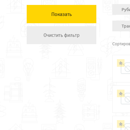
КЭАЗ
Руб
Остальные ТМ
Техэнерго
Тра
Сортиров