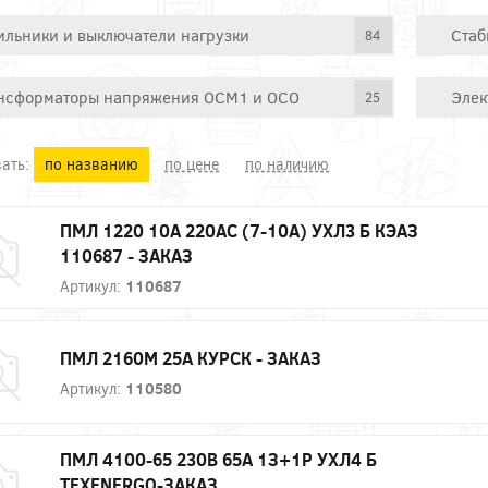
ильники и выключатели нагрузки
Стаб
84
нсформаторы напряжения ОСМ1 и ОСО
Элек
25
ать:
по названию
по цене
по наличию
ПМЛ 1220 10А 220AC (7-10А) УХЛ3 Б КЭАЗ
110687 - ЗАКАЗ
Артикул:
110687
ПМЛ 2160М 25А КУРСК - ЗАКАЗ
Артикул:
110580
ПМЛ 4100-65 230В 65А 1З+1Р УХЛ4 Б
ТЕXENERGO-ЗАКАЗ