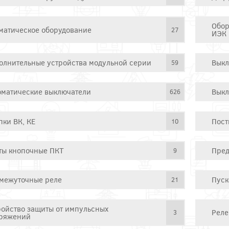
Обор
матическое оборудование
27
ИЭК
олнительные устройства модульной серии
Выкл
59
оматические выключатели
Выкл
626
пки ВК, КЕ
Пост
10
ты кнопочные ПКТ
Пред
9
межуточные реле
Пуск
21
ройство защиты от импульсных
Реле
3
ряжений