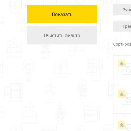
КЭАЗ
Руб
Остальные ТМ
Техэнерго
Тра
Сортиров