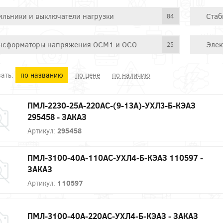
ильники и выключатели нагрузки
Стаб
84
нсформаторы напряжения ОСМ1 и ОСО
Элек
25
ать:
по названию
по цене
по наличию
ПМЛ-2230-25А-220AC-(9-13А)-УХЛ3-Б-КЭАЗ
295458 - ЗАКАЗ
Артикул:
295458
ПМЛ-3100-40А-110AC-УХЛ4-Б-КЭАЗ 110597 -
ЗАКАЗ
Артикул:
110597
ПМЛ-3100-40А-220AC-УХЛ4-Б-КЭАЗ - ЗАКАЗ