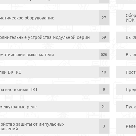
Обор
матическое оборудование
27
ИЭК
олнительные устройства модульной серии
Выкл
59
оматические выключатели
Выкл
626
пки ВК, КЕ
Пост
10
ты кнопочные ПКТ
Пред
9
межуточные реле
Пуск
21
ройство защиты от импульсных
Реле
3
ряжений