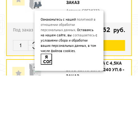
ЗАКАЗ
Артикул:
C9F34232
Ознакомьтесь с нашей
политикой в
отношении обработки
1123.62
руб.
Под заказ
персональных данных
. Оставаясь
на нашем сайте, вы
соглашаетесь
с
условиями сбора и обработки
В КОРЗИНУ
ваших персональных данных, в том
числе файлов cookies.
Я
СОГЛАСЕН
АВТ. ВЫКЛ. 2П 40А С 4,5КА
230В CITY9 C9F34240 УП.6 -
ЗАКАЗ
Артикул:
C9F34240
1215.12
руб.
Под заказ
В КОРЗИНУ