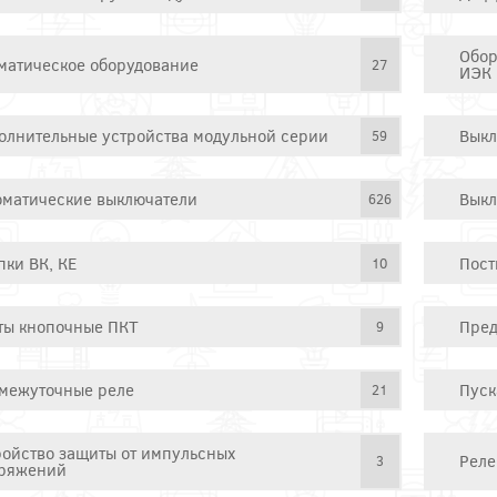
Обор
матическое оборудование
27
ИЭК
олнительные устройства модульной серии
Выкл
59
оматические выключатели
Выкл
626
пки ВК, КЕ
Пост
10
ты кнопочные ПКТ
Пред
9
межуточные реле
Пуск
21
ройство защиты от импульсных
Реле
3
ряжений