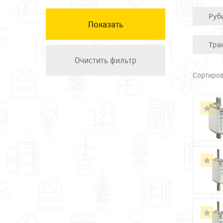
КЭАЗ
Руб
Остальные ТМ
Техэнерго
Тра
Сортиров