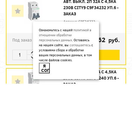
АВТ. ВЫКЛ. 2П 32А С 4,5КА
230В CITY9 C9F34232 УП.6 -
ЗАКАЗ
Артикул:
C9F34232
Ознакомьтесь с нашей
политикой в
отношении обработки
1123.62
руб.
Под заказ
персональных данных
. Оставаясь
на нашем сайте, вы
соглашаетесь
с
условиями сбора и обработки
В КОРЗИНУ
ваших персональных данных, в том
числе файлов cookies.
Я
СОГЛАСЕН
АВТ. ВЫКЛ. 2П 40А С 4,5КА
230В CITY9 C9F34240 УП.6 -
ЗАКАЗ
Артикул:
C9F34240
1215.12
руб.
Под заказ
В КОРЗИНУ