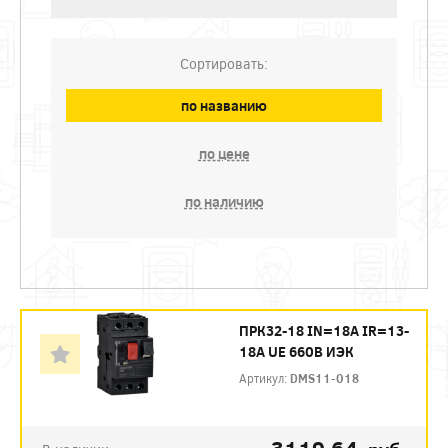
Сортировать:
по названию
по цене
по наличию
ПРК32-18 IN=18A IR=13-
18A UE 660В ИЭК
Артикул:
DMS11-018