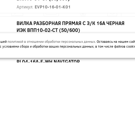
Артикул:
EVP10-16-01-K01
ВИЛКА РАЗБОРНАЯ ПРЯМАЯ С З/К 16А ЧЕРНАЯ
ИЭК ВПП10-02-СТ (50/600)
Артикул:
EVP10-16-01-K02
нашей
политикой в отношении обработки персональных данных
. Оставаясь на нашем сай
с условиями сбора и обработки ваших персональных данных, в том числе файлов cooki
ВИЛКА РАЗБОРНАЯ УГЛОВАЯ З/К 16А БЕЛАЯ NCA-
PL04-16A-E-WH NAVIGATOR
Артикул:
61362
ВИЛКА РАЗБОРНАЯ УГЛОВАЯ З/К 16А БЕЛАЯ С
ВЫКЛ. NCA-PL05-16A-ESC-WH NAVIGATOR
Артикул:
61364
ВИЛКА РАЗБОРНАЯ УГЛОВАЯ З/К 16А БЕЛАЯ С
КОЛЬЦОМ NCA-PL03-16A-E-WH NAVIGATOR
Артикул:
61361