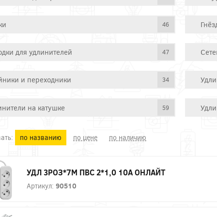
ки
Гнёз
46
одки для удлинителей
Сете
47
йники и переходники
Удли
34
инители на катушке
Удли
59
ать:
по названию
по цене
по наличию
УДЛ 3РОЗ*7М ПВС 2*1,0 10А ОНЛАЙТ
Артикул:
90510