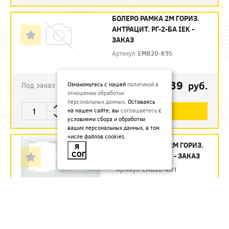
БОЛЕРО РАМКА 2М ГОРИЗ.
АНТРАЦИТ. РГ-2-БА IEK -
ЗАКАЗ
Артикул:
EMB20-K95
136.39
руб.
Ознакомьтесь с нашей
политикой в
Под заказ
отношении обработки
персональных данных
. Оставаясь
В КОРЗИНУ
на нашем сайте, вы
соглашаетесь
с
условиями сбора и обработки
ваших персональных данных, в том
числе файлов cookies.
БОЛЕРО РАМКА 2М ГОРИЗ.
Я
СОГЛАСЕН
БЕЛ. РГ-2-ББ IEK - ЗАКАЗ
Артикул:
EMB20-K01
93.4
руб.
Под заказ