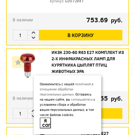
Артикул:
Б0072847
753.69
руб.
В наличии
В КОРЗИНУ
ИКЗК 230-60 R63 E27 КОМПЛЕКТ ИЗ
2-Х ИНФРАКРАСНЫХ ЛАМП ДЛЯ
КУРЯТНИКА ЦЫПЛЯТ ПТИЦ
ЖИВОТНЫХ ЭРА
Артикул:
Б0072848
Ознакомьтесь с нашей
политикой в
отношении обработки
персональных данных
. Оставаясь
493.55
руб.
В наличии
на нашем сайте, вы
соглашаетесь
с
условиями сбора и обработки
ваших персональных данных, в том
В КОРЗИНУ
числе файлов cookies.
Я
СОГЛАСЕН
ИКЗК 250 Е27