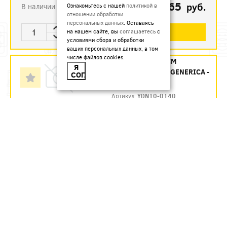
215.65
руб.
Ознакомьтесь с нашей
политикой в
В наличии
отношении обработки
персональных данных
. Оставаясь
В КОРЗИНУ
на нашем сайте, вы
соглашаетесь
с
условиями сбора и обработки
ваших персональных данных, в том
числе файлов cookies.
ДИН-РЕЙКА 140СМ
Я
ОЦИНКОВАННАЯ GENERICA -
СОГЛАСЕН
ЗАКАЗ
Артикул:
YDN10-0140
237.55
руб.
Под заказ
В КОРЗИНУ
ДИН-РЕЙКА 200СМ ОЦИН
ИЭК - ЗАКАЗ
Артикул:
YDN10-0200