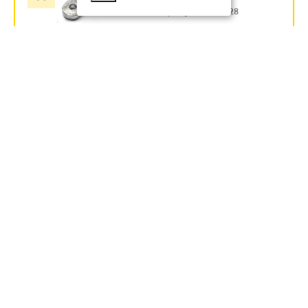
Артикул:
zeta10528
565
руб.
В наличии
В КОРЗИНУ
НАК БОЛТОВОЙ НК 35-50
35КВ IEK - ЗАКАЗ
Артикул:
UNK-50-25-50-35KV-S
513.64
руб.
Под заказ
В КОРЗИНУ
НАК БОЛТОВОЙ НК 70-120