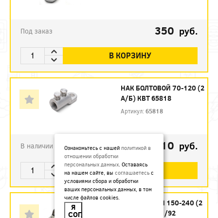
350
руб.
Под заказ
В КОРЗИНУ
НАК БОЛТОВОЙ 70-120 (2
А/Б) КВТ 65818
Артикул:
65818
510
руб.
В наличии
Ознакомьтесь с нашей
политикой в
отношении обработки
персональных данных
. Оставаясь
В КОРЗИНУ
на нашем сайте, вы
соглашаетесь
с
условиями сбора и обработки
ваших персональных данных, в том
числе файлов cookies.
НАК БОЛТОВОЙ 150-240 (2
Я
А/Б) ЗЭТА УП.1/92
СОГЛАСЕН