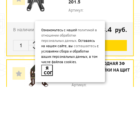
201.5
Артикул:
48.4
руб.
В наличии
Ознакомьтесь с нашей
политикой в
отношении обработки
персональных данных
. Оставаясь
В КОРЗИНУ
на нашем сайте, вы
соглашаетесь
с
условиями сбора и обработки
ваших персональных данных, в том
числе файлов cookies.
ПЛАНКА ПЕРЕХОДНАЯ 3Ф
Я
НЕВА С ДИН-РЕЙКИ НА ЩИТ
СОГЛАСЕН
УП.88
Артикул:
17.4
руб.
В наличии
В КОРЗИНУ