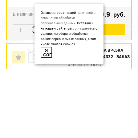
1579.9
Ознакомьтесь с нашей
политикой в
руб.
В наличии
отношении обработки
персональных данных
. Оставаясь
на нашем сайте, вы
соглашаетесь
с
В КОРЗИНУ
условиями сбора и обработки
ваших персональных данных, в том
числе файлов cookies.
Я
АВТ. ВЫКЛ. 3П 32А B 4,5КА
СОГЛАСЕН
230В CITY9 C9F14332 - ЗАКАЗ
Артикул:
C9F14332
1927.6
руб.
Под заказ
В КОРЗИНУ
АВТ. ВЫКЛ. 3П 32А С 4,5КА
400В CITY9 C9F34332 УП.4
Артикул:
C9F34332