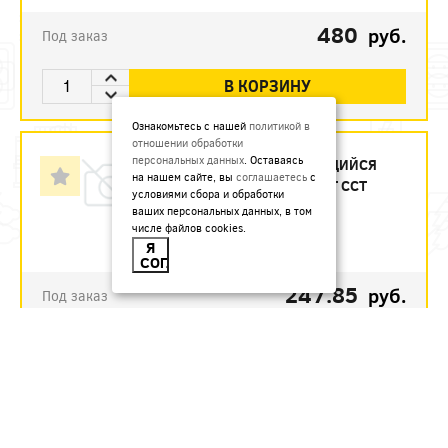
480
руб.
Под заказ
В КОРЗИНУ
Ознакомьтесь с нашей
политикой в
ГРЕЮЩИЙ
отношении обработки
персональных данных
. Оставаясь
САМОРЕГУЛИРУЮЩИЙСЯ
на нашем сайте, вы
соглашаетесь
с
КАБЕЛЬ 30КСТМ2-Т ССТ
условиями сбора и обработки
2187030T- ЗАКАЗ
ваших персональных данных, в том
числе файлов cookies.
Артикул:
Я
СОГЛАСЕН
247.85
руб.
Под заказ
В КОРЗИНУ
ГРЕЮЩИЙ
САМОРЕГУЛИРУЮЩИЙСЯ КАБЕЛЬ
SLL30 (30ВТ/М) EX, ТЕРМОПЛАСТ