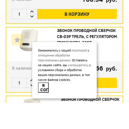
В КОРЗИНУ
ЗВОНОК ПРОВОДНОЙ СВЕРЧОК
СВ-03Р ТРЕЛЬ, С РЕГУЛЯТОРОМ
ГРОМКОСТИ, 220В
Артикул:
СВ-03Р
Ознакомьтесь с нашей
политикой в
отношении обработки
персональных данных
. Оставаясь
на нашем сайте, вы
соглашаетесь
с
515.66
руб.
В наличии
условиями сбора и обработки
ваших персональных данных, в том
числе файлов cookies.
В КОРЗИНУ
Я
СОГЛАСЕН
ЗВОНОК ПРОВОДНОЙ СВЕРЧОК
СВ-05 СОЛОВЕЙ, 220В
(КОР.36/40/54)
Артикул:
СВ-05